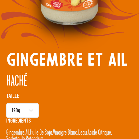
GINGEMBRE ET AIL
HACHÉ
TAILLE
INGRÉDIENTS
Gingembre
Ail
Huile De Soja
Vinaigre Blanc
L'eau
Acide Citrique
Sorbate De Potassium